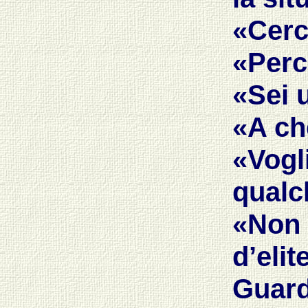
«Cerc
«Perch
«Sei 
«A che
«Vogli
qualch
«Non 
d’elit
Guard