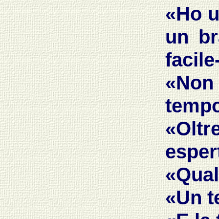
«Ho u
un br
facile
«Non
tempo
«Olt
esper
«Qual
«Un te