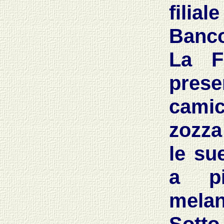
filia
Banco
La F
pres
cami
zozza
le su
a p
melan