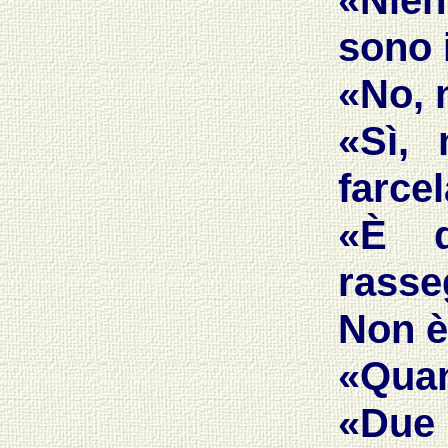
«Nien
sono 
«No, 
«Sì,
farce
«È 
rasse
Non è
«Quan
«Due 