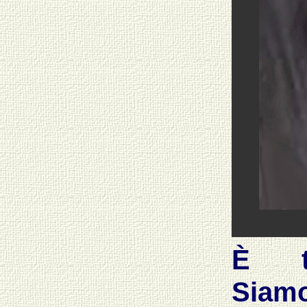
È tu
Siam