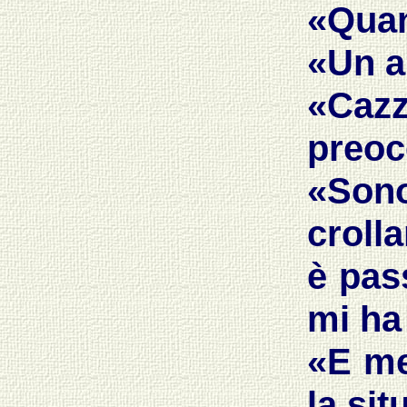
«Quan
«Un a
«Caz
preoc
«Son
croll
è pass
mi ha 
«E me 
la si