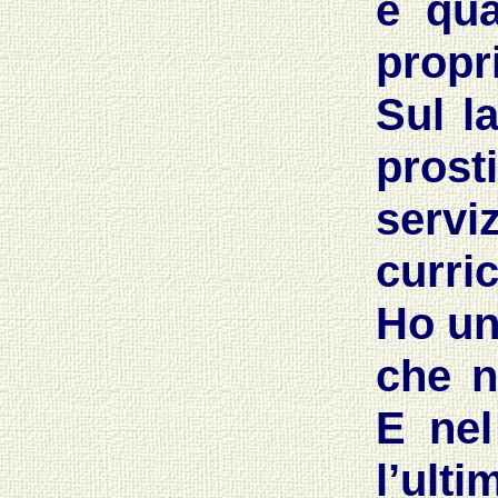
e qua
propr
Sul l
prost
servi
curric
Ho un
che n
E nel
l’ulti