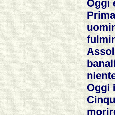
Oggi 
Prim
uomin
fulmi
Asso
banal
niente
Oggi i
Cinqu
mori