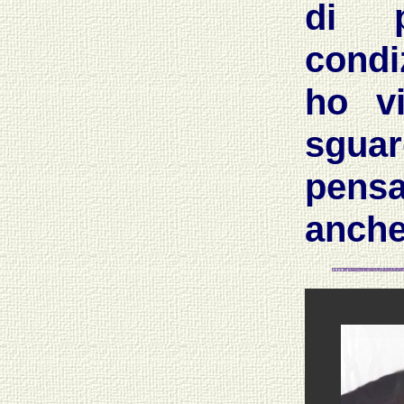
di p
condiz
ho vi
sgua
pensa
anche 