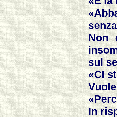
«E la
«Abb
senza
Non d
insom
sul s
«Ci s
Vuole
«Perc
In ris