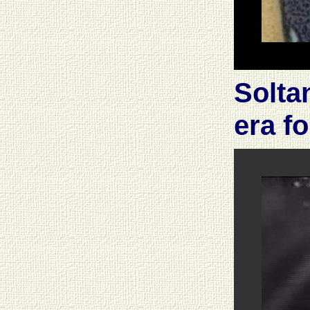
Solta
era f