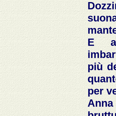
Dozzi
suonat
mante
E a
imbar
più d
quanto
per v
Anna
brutt