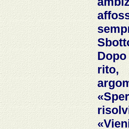
ambiz
affos
semp
Sbott
Dopo 
rito
argom
«Sper
risolv
«Vien