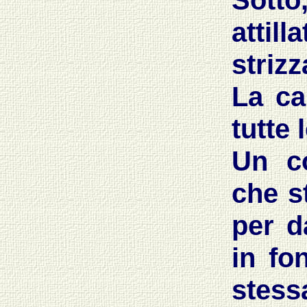
Sotto
attill
strizz
La ca
tutte 
Un c
che s
per da
in fo
stess