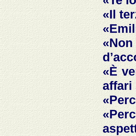
«
Te l
«
Il te
«Emil
«No
d’acc
«È ve
affari
«Perc
«Per
aspet