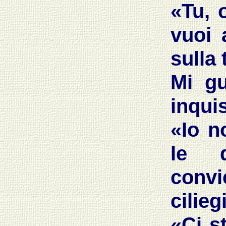
«Tu, o
vuoi 
sulla 
Mi g
inquis
«Io n
le q
convi
cilieg
«Ci s