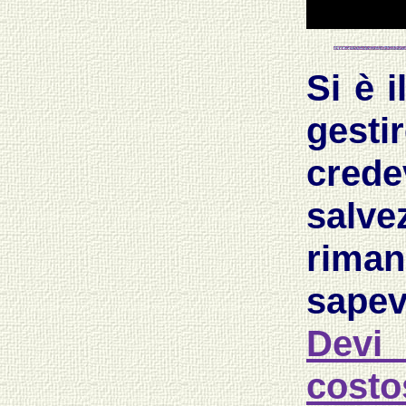
Si è i
gest
cred
salv
riman
sapev
Devi
costo