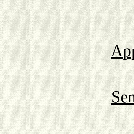
App
Sem