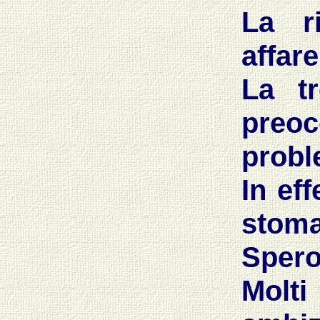
La r
affare
La tr
preoc
probl
In eff
stoma
Spero
Molti