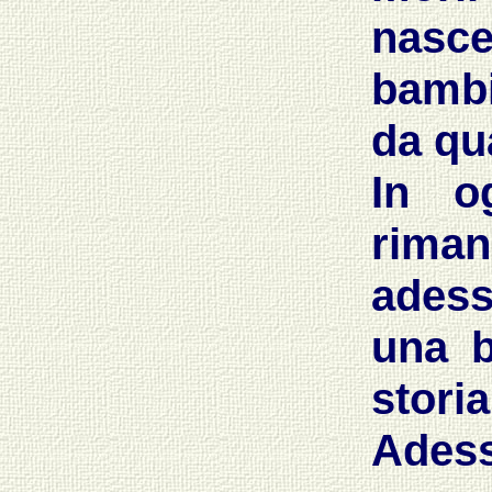
nasc
bambi
da qua
In o
riman
adess
una b
stori
Adess