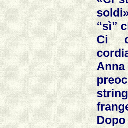
soldi»
“sì” c
Ci c
cordia
Anna
preoc
stri
frang
Dopo 