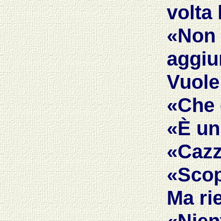
volta
«Non
aggiu
Vuole
«Che 
«È un
«Cazz
«Scop
Ma rie