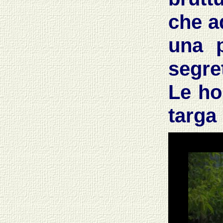
che a
una p
segre
Le ho
targa 