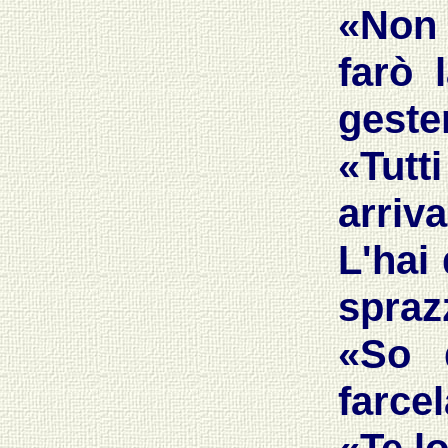
«
Non 
farò 
geste
«
Tutt
arriva
L'hai 
sprazz
«
So 
farcel